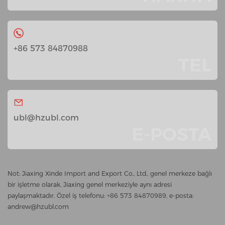
+86 573 84870988
TEL
ubl@hzubl.com
E-POSTA
Not: Jiaxing Xinde Import and Export Co., Ltd., genel merkeze bağlı
bir işletme olarak, Jiaxing genel merkeziyle aynı adresi
paylaşmaktadır. Özel iş telefonu: +86 573 84870989, e-posta:
andrew@hzubl.com