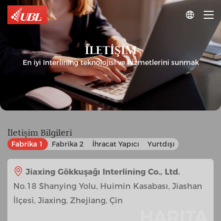

İLETIŞIM
En iyi Interlining teknolojisi ve hizmetlerini sunmak
İletişim Bilgileri
Fabrika 1
Fabrika 2
İhracat Yapıcı
Yurtdışı
Jiaxing Gökkuşağı Interlining Co., Ltd.
No.18 Shanying Yolu, Huimin Kasabası, Jiashan
İlçesi, Jiaxing, Zhejiang, Çin
HARITA