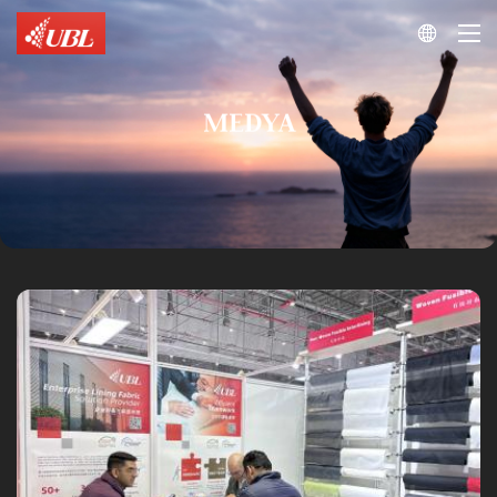

MEDYA