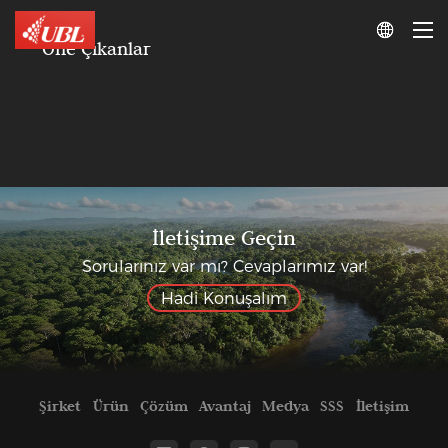

Öne Çıkanlar
İletişime Geçin
Sorularınız var mı? Cevaplarımız var!
Hadi Konuşalım
Şirket
Ürün
Çözüm
Avantaj
Medya
SSS
İletişim