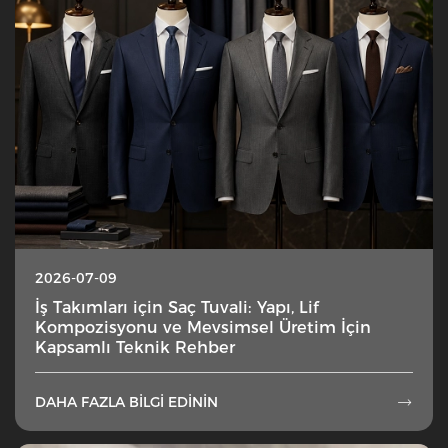
2026-07-09
İş Takımları için Saç Tuvali: Yapı, Lif
Kompozisyonu ve Mevsimsel Üretim İçin
Kapsamlı Teknik Rehber
DAHA FAZLA BILGI EDININ
