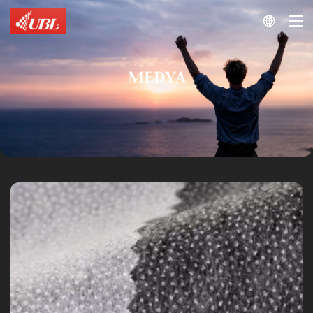

MEDYA