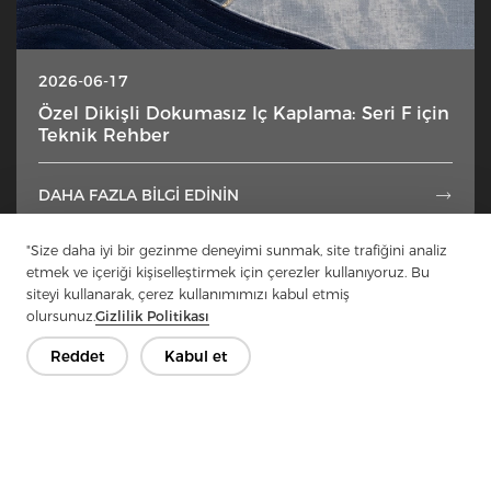
2026-06-17
Özel Dikişli Dokumasız Iç Kaplama: Seri F için
Teknik Rehber
DAHA FAZLA BILGI EDININ

"Size daha iyi bir gezinme deneyimi sunmak, site trafiğini analiz
1
2
3
4
5
...
49
etmek ve içeriği kişiselleştirmek için çerezler kullanıyoruz. Bu
siteyi kullanarak, çerez kullanımımızı kabul etmiş
olursunuz.
Gizlilik Politikası
Reddet
Kabul et
İletişime Geçin
Sorularınız var mı? Cevaplarımız var!
Hadi Konuşalım