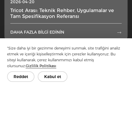
2026-04-20
Tricot Arası: Teknik Rehber, Uygulamalar ve
Tam Spesifikasyon Referansı
DAHA FAZLA BILGI EDININ

"Size daha iyi bir gezinme deneyimi sunmak, site trafiğini analiz
1
2
3
4
5
...
49
etmek ve içeriği kişiselleştirmek için çerezler kullanıyoruz. Bu
siteyi kullanarak, çerez kullanımımızı kabul etmiş
olursunuz.
Gizlilik Politikası
Reddet
Kabul et
İletişime Geçin
Sorularınız var mı? Cevaplarımız var!
Hadi Konuşalım