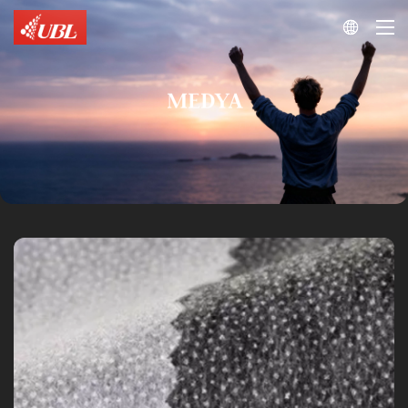

MEDYA