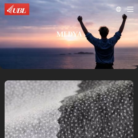

MEDYA