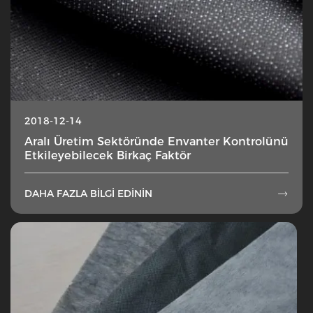
2018-12-14
Aralı Üretim Sektöründe Envanter Kontrolünü
Etkileyebilecek Birkaç Faktör
DAHA FAZLA BILGI EDININ
