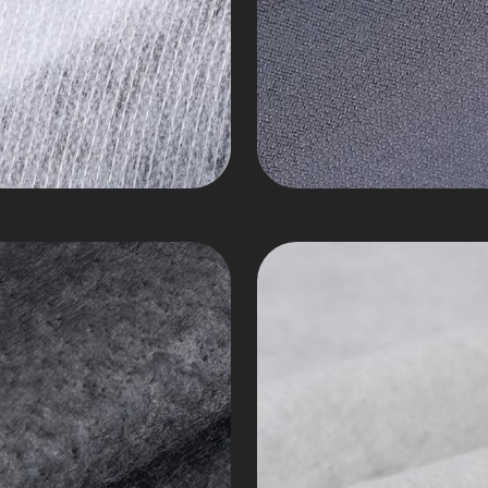
İğne
Punch
Keçesi
Göğüs
Keçesi