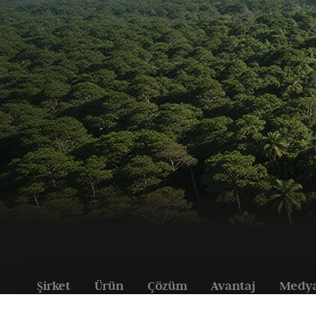
Şirket
Ürün
Çözüm
Avantaj
Medy