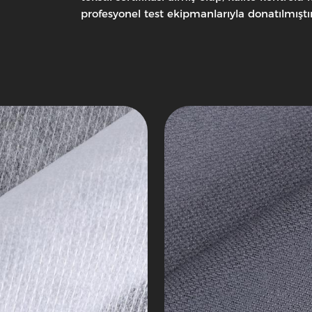
Özel
profesyonel test ekipmanlarıyla donatılmıştır
asız
Kumaşa
Karşı
Kaplama