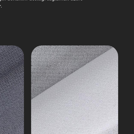
GRS
.
Geri
Dönüştürülmüş
Kaplama