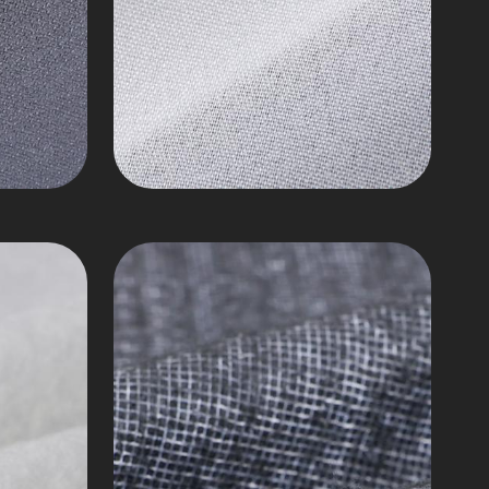
İğne
Punch
Keçesi
Kol
Başları
Dokunmamış