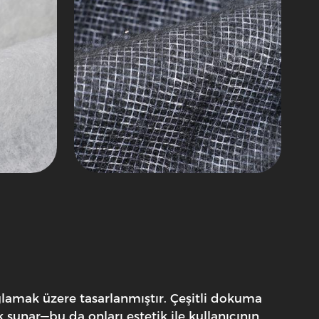
lamak üzere tasarlanmıştır. Çeşitli dokuma
k sunar—bu da onları estetik ile kullanıcının