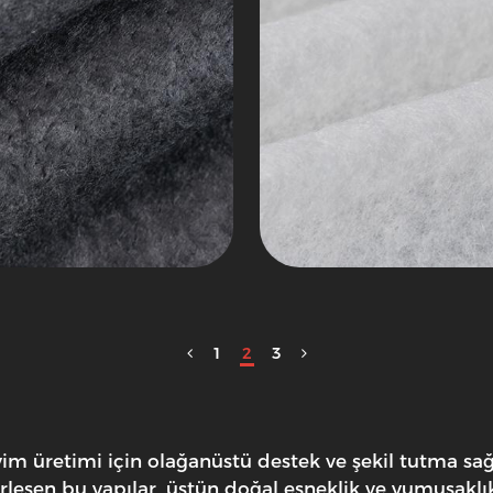
1
2
3
m üretimi için olağanüstü destek ve şekil tutma sağ
birleşen bu yapılar, üstün doğal esneklik ve yumuşaklı