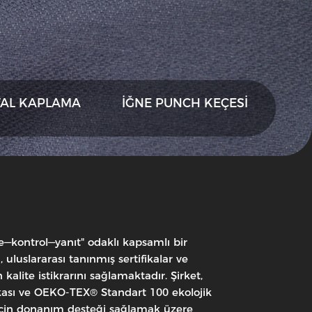
VAL KAPLAMA
İĞNE PUNCH KEÇESI
me—kontrol—yanıt" odaklı kapsamlı bir
uluslararası tanınmış sertifikalar ve
Özel
 kalite istikrarını sağlamaktadır. Şirket,
Aralı
ikası ve OEKO-TEX® Standart 100 ekolojik
Kızıllar
lü için donanım desteği sağlamak üzere