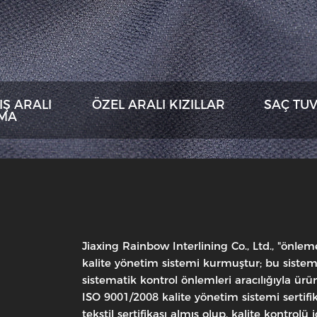
Ş ARALI
ÖZEL ARALI KIZILLAR
SAÇ TU
MA
Özel
Aralı
Jiaxing Rainbow Interlining Co., Ltd., "önle
Kızıllar
kalite yönetim sistemi kurmuştur; bu sistem, 
PU
sistematik kontrol önlemleri aracılığıyla ürün
ISO 9001/2008 kalite yönetim sistemi sertif
Kaplama
tekstil sertifikası almış olup, kalite kontro