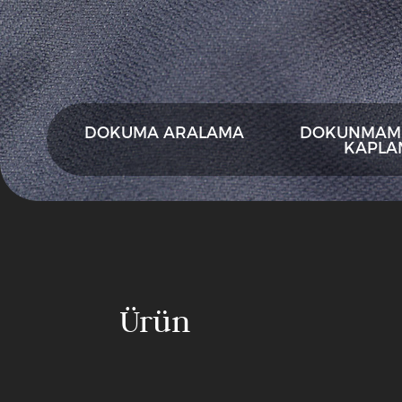
DOKUMA ARALAMA
DOKUNMAMI
KAPLA
Özel
Aralı
Ürün
Özel
Kızıllar
Aralı
Enzim
Kızıllar
Yıkama
Özel