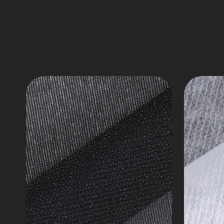
Iç
Dikiş
Kaplama
Dokum
Serisi
Seri
X
F