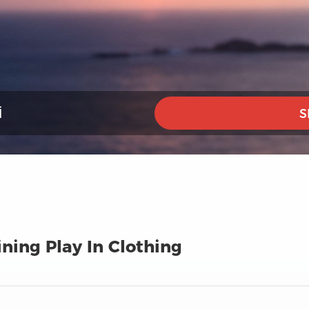
I
S
ning Play In Clothing