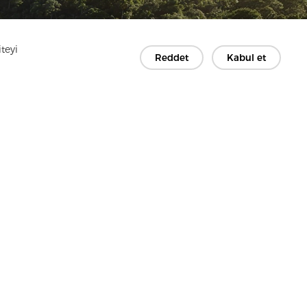
teyi
Reddet
Kabul et
Hakkı © 2026 Jiaxing Rainbow Interlining Co., Ltd.'ye aittir.