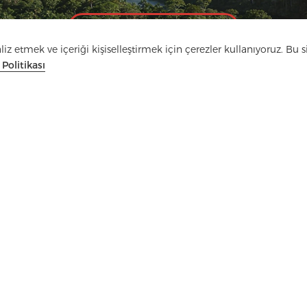
Hadi Konuşalım
z etmek ve içeriği kişiselleştirmek için çerezler kullanıyoruz. Bu si
k Politikası
a
SSS
İletişim
Telif 