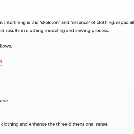
t interlining is the "skeleton" and "essence" of clothing, especi
ed results in clothing modeling and sewing process.
ollows:
9
hape;
of clothing and enhance the three-dimensional sense;