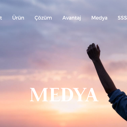
t
Ürün
Çözüm
Avantaj
Medya
SS
MEDYA