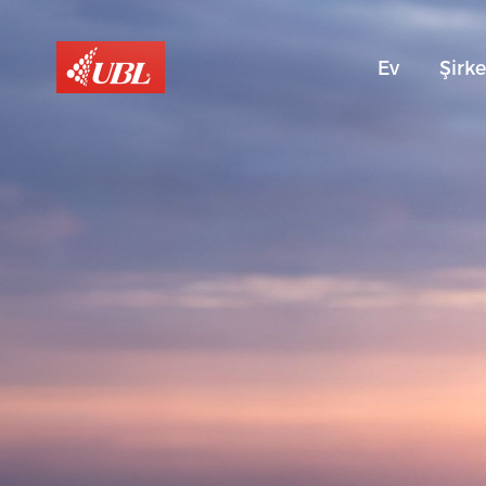
Ev
Şirke