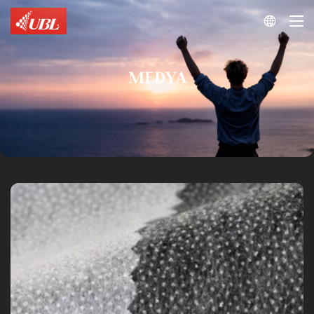

MEDYA