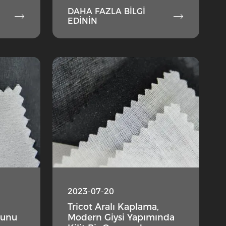
DAHA FAZLA BILGI


EDININ
2023-07-20
Tricot Aralı Kaplama,
runu
Modern Giysi Yapımında