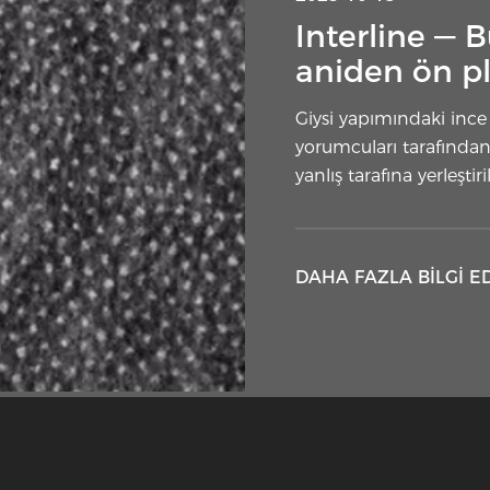
Interline — 
aniden ön pl
Giysi yapımındaki ince b
yorumcuları tarafından
yanlış tarafına yerleşt
DAHA FAZLA BILGI E