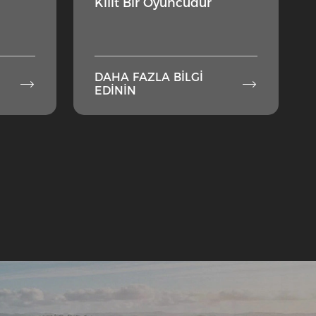
Kilit Bir Oyuncudur
DAHA FAZLA BILGI


EDININ