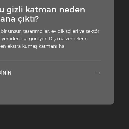
Bu gizli katman neden
ana çıktı?
ir unsur, tasarımcılar, ev dikişçileri ve sektör
 yeniden ilgi görüyor. Dış malzemelerin
irilen ekstra kumaş katmanı ha

DININ