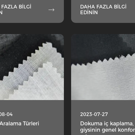
FAZLA BILGI
DAHA FAZLA BILGI

N
EDININ
08-04
2023-07-27
Aralama Türleri
Dokuma iç kaplama,
giysinin genel konfo