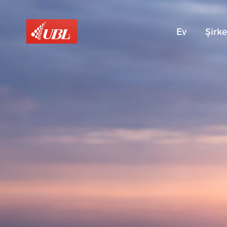
Ev
Şirke