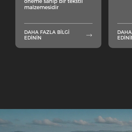
öneme sahip bir tekstil
malzemesidir
DAHA FAZLA BILGI
DAHA 

EDININ
EDINI