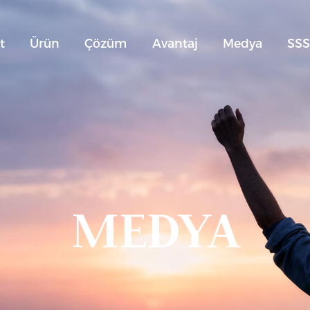
t
Ürün
Çözüm
Avantaj
Medya
SS
MEDYA