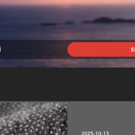
I
S
2025-10-13