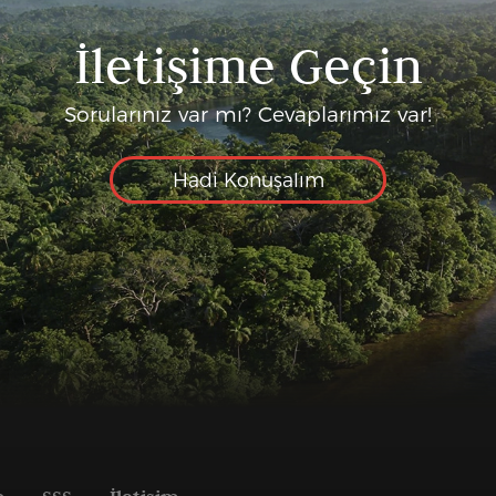
İletişime Geçin
Sorularınız var mı? Cevaplarımız var!
Hadi Konuşalım