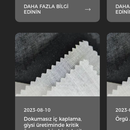
DAHA FAZLA BILGI
DAHA 

EDININ
EDINI
2023-08-10
2023-
Dokumasız iç kaplama,
Örgü 
giysi üretiminde kritik