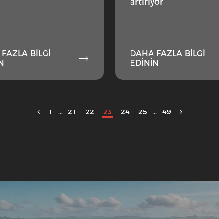
artırıyor
FAZLA BILGI
DAHA FAZLA BILGI

N
EDININ
1
...
21
22
23
24
25
...
49